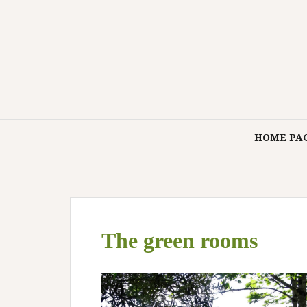
Aller
au
contenu
HOME PA
The green rooms