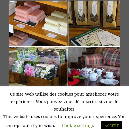
Ce site Web utilise des cookies pour améliorer votre
expérience. Vous pouvez vous désinscrire si vous le
souhaitez.
This website uses cookies to improve your experience. You
Fièrement propulsé par WordPress
|
Thème
Amadeus
par
Themeisle
can opt-out if you wish.
Cookie settings
ACCEPT