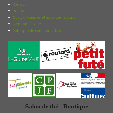
Contact
Presse
Nos partenaires et amis des jardins
Mentions légales
Politique de confidentialité
Salon de thé - Boutique