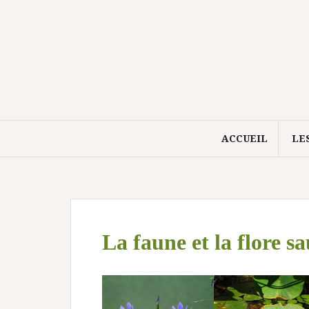
Aller
au
contenu
ACCUEIL
LE
La faune et la flore s